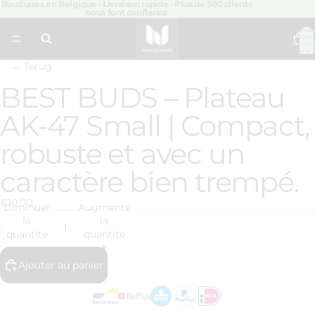
Boutiques en Belgique • Livraison rapide • Plus de 500 clients
nous font confiance
Nomb
total
d’artic
dans 
panier:
← Terug
BEST BUDS – Plateau
Ouvrir
l’image
AK-47 Small | Compact,
en
plein
robuste et avec un
écran
caractère bien trempé.
€10,00
Diminuer
Augmenter
la
la
quantité
quantité
Ajouter au panier