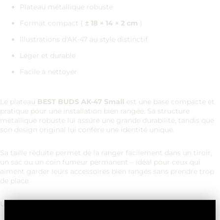
Plateau métallique robuste
Format compact (
± 18 × 14 × 2 cm
)
Illustrations d'AK-47 au style distinctif
Léger et durable
Facile à nettoyer
Le plateau
BEST BUDS
AK-47 Small
est une base compacte et
pratique pour une installation bien rangée. Sa structure
métallique robuste lui assure une grande durabilité, tandis que
son design original lui confère une identité unique.
Sa taille réduite permet de la ranger facilement dans un tiroir,
un sac ou un coin fumeur permanent – ​​idéal pour ceux qui
aiment garder leurs accessoires bien rangés sans prendre trop
de place.
Un outil fonctionnel avec une touche visuelle originale.