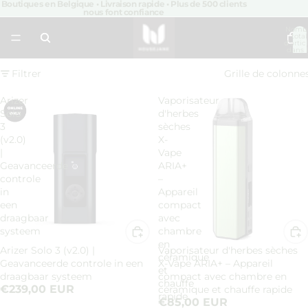
Boutiques en Belgique • Livraison rapide • Plus de 500 clients
nous font confiance
Nomb
total
d’artic
dans 
panier:
Filtrer
Grille de colonne
Arizer
Vaporisateur
Solo
d'herbes
3
sèches
(v2.0)
X-
|
Vape
Geavanceerde
ARIA+
controle
–
in
Appareil
een
compact
draagbaar
avec
systeem
chambre
en
Arizer Solo 3 (v2.0) |
Vaporisateur d'herbes sèches
céramique
Geavanceerde controle in een
X-Vape ARIA+ – Appareil
et
draagbaar systeem
compact avec chambre en
chauffe
€239,00 EUR
céramique et chauffe rapide
rapide
€85,00 EUR