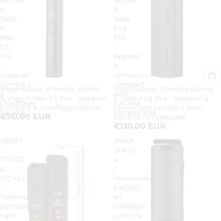
sèches
sèches
X-
X-
Vape
Vape
X-
Fog
Max
Pro
V3
-
Pro
Appareil
-
à
Appareil
convection
compact
compact
Vaporisateur d'herbes sèches
Vaporisateur d'herbes sèches
Épuisé
à
avec
X-Vape X-Max V3 Pro - Appareil
X-Vape Fog Pro - Appareil à
chauffage
batterie
compact à chauffage hybride
convection compact avec
hybride
remplaçable
€110,00 EUR
batterie remplaçable
€130,00 EUR
VENTY
XMAX
-
Starry
STORZ
4
&
|
BICKEL
Verwisselbare
-
batterij
Vaporisateur
en
portable
volledige
haut
controle