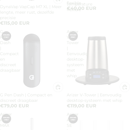
flexible
température
DynaVap VapCap M7 XL | Meer
€40,00 EUR
flexible
lengte, meer rust, dezelfde
precisie
€115,00 EUR
G
Arizer
Pen
V-
Dash
Tower
|
|
Compact
Eenvoudig
en
desktop-
discreet
systeem
draagbaar
met
whip
G Pen Dash | Compact en
Arizer V-Tower | Eenvoudig
discreet draagbaar
desktop-systeem met whip
€79,00 EUR
€119,00 EUR
Arizer
Arizer
Air
Air
MAX
SE