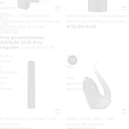
de
gamme
avec
VENTY - STORZ & BICKEL -
XMAX Starry 4 | Verwisselbare
Promotion
flux
Vaporisateur portable haut de
batterij en volledige controle
d'air
€110,00 EUR
gamme avec flux d'air
maximal
maximal
Prix promotionnel
€379,00 EUR
Prix
régulier
€449,00 EUR
Puffco
Puffco
Pivot
Proxy
|
New
Compact
|
met
App-
3D-
gestuurde
kamer
precisie
Puffco Pivot | Compact met
Puffco Proxy New | App-
3D-kamer
gestuurde precisie