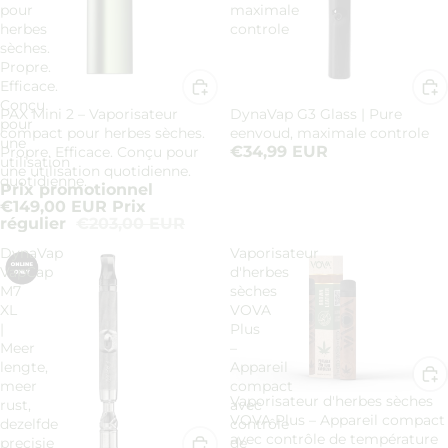
pour
maximale
herbes
controle
sèches.
Propre.
Efficace.
Conçu
PAX Mini 2 – Vaporisateur
DynaVap G3 Glass | Pure
Promotion
pour
compact pour herbes sèches.
eenvoud, maximale controle
une
€34,99 EUR
Propre. Efficace. Conçu pour
utilisation
une utilisation quotidienne.
quotidienne.
Prix promotionnel
€149,00 EUR
Prix
régulier
€203,00 EUR
DynaVap
Vaporisateur
VapCap
d'herbes
M7
sèches
XL
VOVA
|
Plus
Meer
–
lengte,
Appareil
meer
compact
Vaporisateur d'herbes sèches
rust,
avec
VOVA Plus – Appareil compact
dezelfde
contrôle
avec contrôle de température
precisie
de