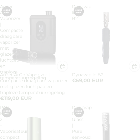
Arizer
Dynavap
ArGo
le
Vaporizer
B2
|
Compacte
draagbare
vaporizer
met
glazen
luchtpad
en
traploze
Arizer ArGo Vaporizer |
Dynavap le B2
temperatuurregeling
€59,00 EUR
Compacte draagbare vaporizer
met glazen luchtpad en
traploze temperatuurregeling
€119,00 EUR
PAX
DynaVap
Mini
G3
2
Glass
–
|
Vaporisateur
Pure
compact
eenvoud,