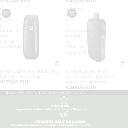
€180,00 EUR
€310,00 EUR
G
AirVape
Pen
Legacy
Dash+
Pro
|
|
Compact
Verwisselbare
met
batterij
hybride
en
verwarming
premium
materialen
G Pen Dash+ | Compact met
AirVape Legacy Pro |
hybride verwarming
Verwisselbare batterij en
€139,00 EUR
premium materialen
€199,00 EUR
Nous serions formidables ensemble
+500 AVIS
Approuvé par les clients dans toute la Belgique
PRODUITS HAUT DE GAMME
Sélectionnés pour leur qualité, testés pour leur pureté