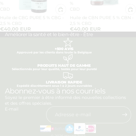
%
%
CBD
CBD
Huile de CBG PURE 5 % CBG -
Huile de CBN PURE 5 % CBN -
2,5 % CBD
2,5 % CBD
€40,00 EUR
€40,00 EUR
Améliorer la santé et le bien-être - Être
+500 AVIS
Approuvé par les clients dans toute la Belgique
PRODUITS HAUT DE GAMME
Sélectionnés pour leur qualité, testés pour leur pureté
LIVRAISON RAPIDE
Expédié discrètement sous 1 à 2 jours ouvrables
Politique de confidentialité
Abonnez-vous à nos courriels
Politique de remboursement
Soyez le premier à être informé des nouvelles collections
et des offres spéciales.
Conditions d’utilisation
E-mail
Politique d’expédition
Coordonnées
Mentions légales
© 2026
House Jane