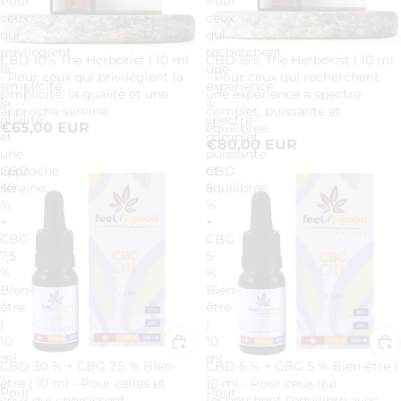
Pour
Pour
ceux
ceux
qui
qui
privilégient
recherchent
CBD 10% The Herborist | 10 ml
CBD 15% The Herborist | 10 ml
Épuisé
Épuisé
la
une
- Pour ceux qui privilégient la
- Pour ceux qui recherchent
simplicité,
expérience
simplicité, la qualité et une
une expérience à spectre
la
à
approche sereine.
complet, puissante et
qualité
spectre
€65,00 EUR
équilibrée.
et
complet,
€80,00 EUR
une
puissante
approche
CBD
et
CBD
sereine.
30
équilibrée.
5
%
%
+
+
CBG
CBG
7,5
5
%
%
Bien-
Bien-
être
être
|
|
10
10
ml
ml
CBD 30 % + CBG 7,5 % Bien-
CBD 5 % + CBG 5 % Bien-être |
-
-
être | 10 ml - Pour celles et
10 ml - Pour ceux qui
Pour
Pour
ceux qui choisissent
recherchent l'équilibre avec