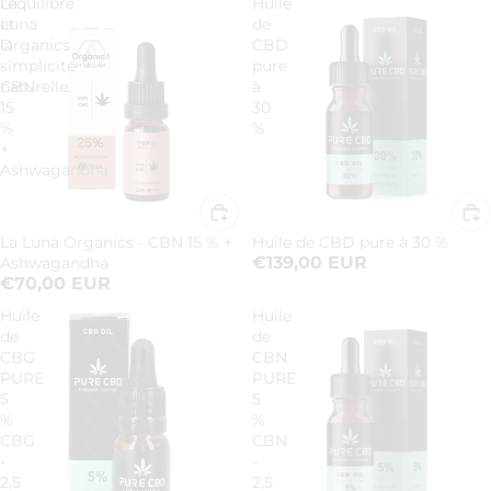
l'équilibre
La
Huile
et
Luna
de
la
Organics
CBD
simplicité
-
pure
naturelle.
CBN
à
15
30
%
%
+
Ashwagandha
La Luna Organics - CBN 15 % +
Huile de CBD pure à 30 %
€139,00 EUR
Ashwagandha
€70,00 EUR
Huile
Huile
de
de
CBG
CBN
PURE
PURE
5
5
%
%
CBG
CBN
-
-
2,5
2,5