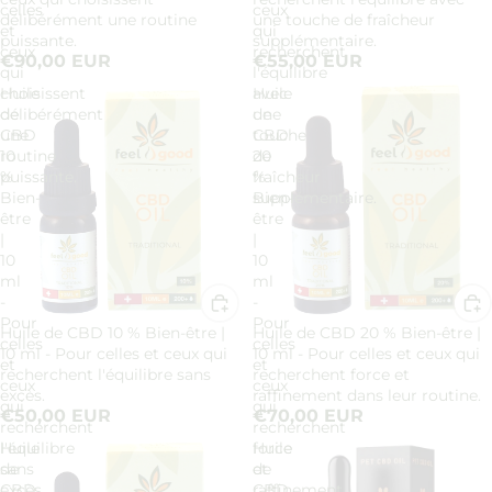
celles
ceux
délibérément une routine
une touche de fraîcheur
et
qui
puissante.
supplémentaire.
ceux
recherchent
€90,00 EUR
€55,00 EUR
qui
l'équilibre
choisissent
Huile
avec
Huile
délibérément
de
une
de
une
CBD
touche
CBD
routine
10
de
20
puissante.
%
fraîcheur
%
Bien-
supplémentaire.
Bien-
être
être
|
|
10
10
ml
ml
-
-
Pour
Pour
Huile de CBD 10 % Bien-être |
Huile de CBD 20 % Bien-être |
celles
celles
10 ml - Pour celles et ceux qui
10 ml - Pour celles et ceux qui
et
et
recherchent l'équilibre sans
recherchent force et
ceux
ceux
excès.
raffinement dans leur routine.
qui
qui
€50,00 EUR
€70,00 EUR
recherchent
recherchent
l'équilibre
Huile
force
Huile
sans
de
et
de
excès.
CBD
raffinement
CBD