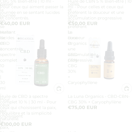
CBG 5% Bien-être | 10 ml -
Huile de CBN 5 % Bien-être | 10
passer
celles
Pour ceux qui aiment passer la
ml - Pour celles et ceux qui
la
et
journée en se sentant lucides
préfèrent la douceur et une
journée
ceux
et concentrés.
accumulation progressive.
en
qui
€40,00 EUR
€50,00 EUR
se
préfèrent
sentant
Huile
la
La
lucides
de
douceur
Luna
et
CBD
et
Organics
concentrés.
à
une
-
spectre
accumulation
CBD-
complet
progressive.
CBN-
10
CBG
%
30%
|
+
30
Caryophyllène
ml
-
Huile de CBD à spectre
La Luna Organics - CBD-CBN-
Pour
complet 10 % | 30 ml - Pour
CBG 30% + Caryophyllène
ceux
€75,00 EUR
ceux qui choisissent la paix,
qui
l'équilibre et la simplicité
choisissent
naturelle.
la
€100,00 EUR
paix,