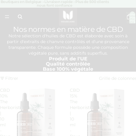
Boutiques en Belgique • Livraison rapide • Plus de 500 clients
nous font confiance
Nomb
total
d’artic
dans 
panier:
Nos normes en matière de CBD
Notre sélection d'huiles de CBD est élaborée avec soin à
partir d'extraits de chanvre contrôlés et d'une provenance
transparente. Chaque formule possède une composition
végétale pure, sans additifs superflus.
Produit de l'UE
Qualité contrôlée
Base 100% végétale
Filtrer
Grille de colonne
CBD
CBD
10%
15%
The
The
Herborist
Herborist
|
|
10
10
ml
ml
-
-