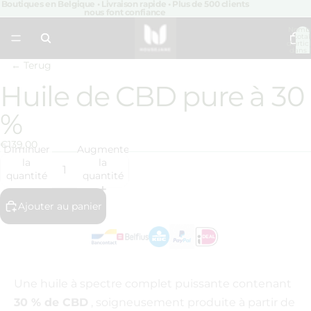
Boutiques en Belgique • Livraison rapide • Plus de 500 clients
nous font confiance
Nomb
total
d’artic
dans 
panier:
← Terug
Huile de CBD pure à 30
Ouvrir
l’image
%
en
plein
écran
€139,00
Diminuer
Augmenter
la
la
quantité
quantité
Ajouter au panier
Une huile à spectre complet puissante contenant
30 % de CBD
, soigneusement produite à partir de