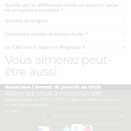
Quelle est la différence entre un spectre large
et un spectre complet ?
Qualité et origine
Comment choisir la bonne huile ?
Le CBD est-il légal en Belgique ?
Vous aimerez peut-
être aussi
HouseJane | Donner du pouvoir au choix
Politique de confidentialité
Abonnez-vous à nos courriels
Politique de remboursement
Soyez le premier à être informé des nouvelles collections
et des offres spéciales.
Conditions d’utilisation
E-mail
Politique d’expédition
Coordonnées
Mentions légales