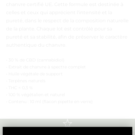
chanvre certifié UE. Cette formule est destinée à
celles et ceux qui apprécient l'intensité et la
pureté, dans le respect de la composition naturelle
de la plante. Chaque lot est contrôlé pour sa
pureté et sa stabilité, afin de préserver le caractère
authentique du chanvre.
• 30 % de CBD (cannabidiol)
• Extrait de chanvre à spectre complet
• Huile végétale de support
• Terpènes naturels
• THC < 0,3 %
• 100 % végétalien et naturel
• Contenu : 10 ml (flacon pipette en verre)
+500 AVIS
Approuvé par les clients dans toute la Belgique