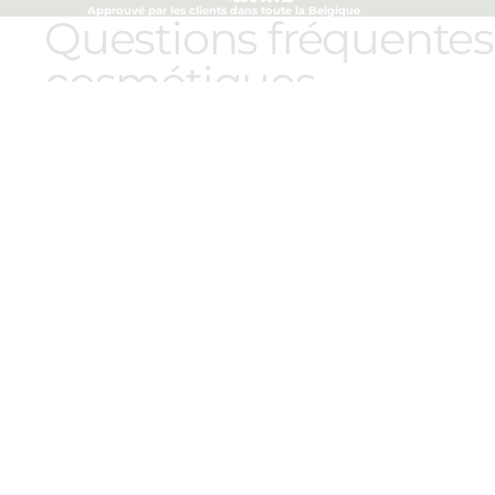
Approuvé par les clients dans toute la Belgique
Questions fréquentes 
cosmétiques
Qu'est-ce qui rend ce soin de la peau si spécial 
Ingrédients?
Quelle est la différence entre l'huile de graines
Le chanvre convient-il à tous les types de peau 
Pourquoi de plus en plus de marques choisissent
Vous aimerez peut-êt
Améliorer la santé et le bien-être
Abonnez-vous à nos courriels
Soyez le premier à être informé des nouvelles collections 