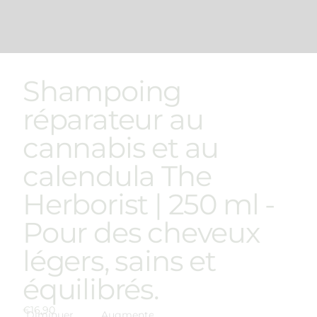
Shampoing
réparateur au
cannabis et au
calendula The
Herborist | 250 ml -
Pour des cheveux
légers, sains et
équilibrés.
€16,90
Diminuer
Augmenter