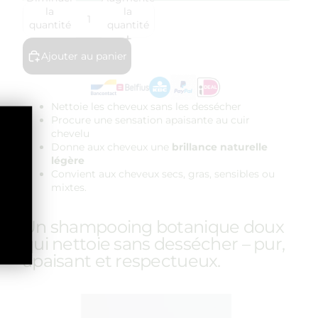
la
la
quantité
quantité
Ajouter au panier
Nettoie les cheveux sans les dessécher
Procure une sensation apaisante au cuir
chevelu
Donne aux cheveux une
brillance naturelle
légère
Convient aux cheveux secs, gras, sensibles ou
mixtes.
Un shampooing botanique doux
qui nettoie sans dessécher – pur,
apaisant et respectueux.