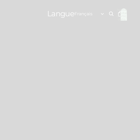
Nombre
Langue
total
d’articles
dans le
panier: 0