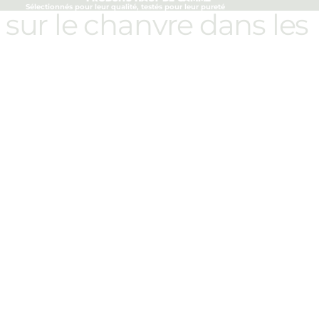
Sélectionnés pour leur qualité, testés pour leur pureté
sur le chanvre dans les
?
€16,90
Ajouter 
 de chanvre et le CBD ?
?
-elles le chanvre ?
re aussi
et des