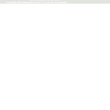
Expédié discrètement sous 1 à 2 jours ouvrables
au panier
Politique de confidentialité
Politique de remboursement
Conditions d’utilisation