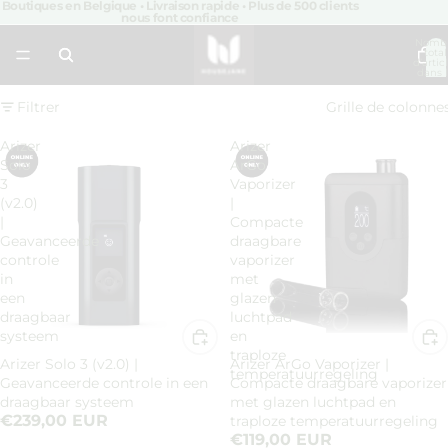
Boutiques en Belgique • Livraison rapide • Plus de 500 clients
nous font confiance
Nomb
total
d’artic
dans 
panier:
Filtrer
Grille de colonne
Arizer
Arizer
Solo
ArGo
3
Vaporizer
(v2.0)
|
|
Compacte
Geavanceerde
draagbare
controle
vaporizer
in
met
een
glazen
draagbaar
luchtpad
systeem
en
traploze
Arizer Solo 3 (v2.0) |
Arizer ArGo Vaporizer |
temperatuurregeling
Geavanceerde controle in een
Compacte draagbare vaporizer
draagbaar systeem
met glazen luchtpad en
€239,00 EUR
traploze temperatuurregeling
€119,00 EUR