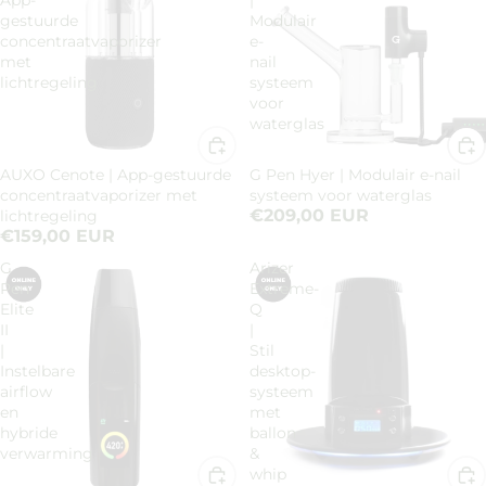
App-
|
gestuurde
Modulair
concentraatvaporizer
e-
met
nail
lichtregeling
systeem
voor
waterglas
AUXO Cenote | App-gestuurde
G Pen Hyer | Modulair e-nail
concentraatvaporizer met
systeem voor waterglas
€209,00 EUR
lichtregeling
€159,00 EUR
G
Arizer
Pen
Extreme-
Elite
Q
II
|
|
Stil
Instelbare
desktop-
airflow
systeem
en
met
hybride
ballon
verwarming
&
whip