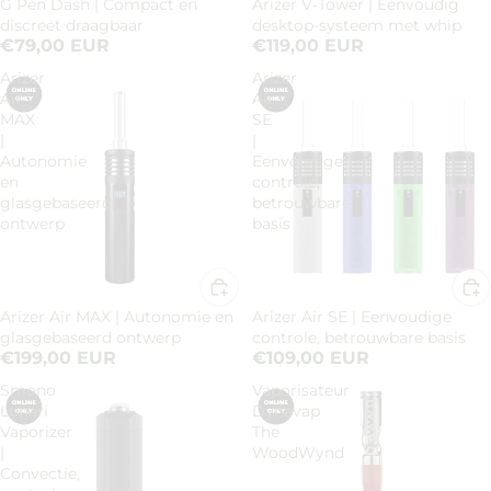
G Pen Dash | Compact en
Arizer V-Tower | Eenvoudig
discreet draagbaar
desktop-systeem met whip
€79,00 EUR
€119,00 EUR
Arizer
Arizer
Air
Air
MAX
SE
|
|
Autonomie
Eenvoudige
en
controle,
glasgebaseerd
betrouwbare
ontwerp
basis
Arizer Air MAX | Autonomie en
Arizer Air SE | Eenvoudige
glasgebaseerd ontwerp
controle, betrouwbare basis
€199,00 EUR
€109,00 EUR
Smono
Vaporisateur
Lunari
Dynavap
Vaporizer
The
|
WoodWynd
Convectie,