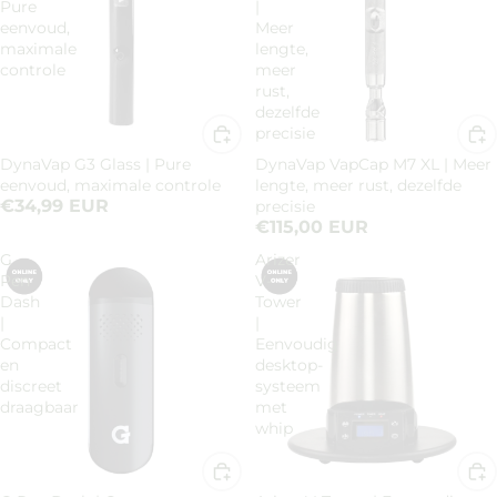
Pure
|
eenvoud,
Meer
maximale
lengte,
controle
meer
rust,
dezelfde
precisie
DynaVap G3 Glass | Pure
DynaVap VapCap M7 XL | Meer
eenvoud, maximale controle
lengte, meer rust, dezelfde
€34,99 EUR
precisie
€115,00 EUR
G
Arizer
Pen
V-
Dash
Tower
|
|
Compact
Eenvoudig
en
desktop-
discreet
systeem
draagbaar
met
whip