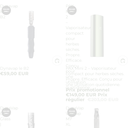
Dynavap
PAX
le
Mini
B2
2
–
Vaporisateur
compact
pour
herbes
sèches.
Propre.
Efficace.
Conçu
Dynavap le B2
PAX Mini 2 – Vaporisateur
Promotion
pour
€59,00 EUR
compact pour herbes sèches.
une
Propre. Efficace. Conçu pour
utilisation
une utilisation quotidienne.
quotidienne.
Prix promotionnel
€149,00 EUR
Prix
régulier
€203,00 EUR
DynaVap
DynaVap
G3
VapCap
Glass
M7
|
XL