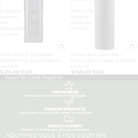
|
|
Draagbaar
Eenvoudig
systeem
ontwerp,
met
duidelijke
geavanceerde
controle
controle
Arizer Solo 3 | Draagbaar
Smono Balu Vaporizer |
systeem met geavanceerde
Eenvoudig ontwerp, duidelijke
controle
controle
€215,00 EUR
€149,00 EUR
Weed Be Great Together
+500 REVIEWS
Vertrouwd door klanten in heel België
PREMIUM PRODUCTS
Geselecteerd op kwaliteit, getest op puurheid
SNELLE LEVERING
Binnen 1–2 werkdagen discreet verzonden
Politique de confidentialité
Abonnez-vous à nos courriels