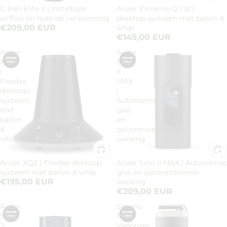
G Pen Elite II | Instelbare
Arizer Extreme-Q | Stil
airflow en hybride verwarming
desktop-systeem met ballon &
€209,00 EUR
whip
€149,00 EUR
Arizer
Arizer
XQ2
Solo
|
II
Flexibel
MAX
desktop-
|
systeem
Autonomie,
met
glas
ballon
en
&
gecontroleerde
whip
werking
Arizer XQ2 | Flexibel desktop-
Arizer Solo II MAX | Autonomie,
systeem met ballon & whip
glas en gecontroleerde
€195,00 EUR
werking
€209,00 EUR
Arizer
Smono
Solo
Balu
3
Vaporizer