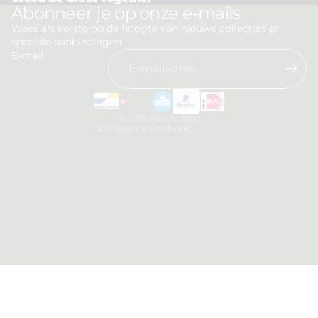
Privacybeleid
Abonneer je op onze e-mails
Terugbetalingsbeleid
Wees als eerste op de hoogte van nieuwe collecties en
speciale aanbiedingen.
Algemene voorwaarden
E-mail
Verzendbeleid
Contactgegevens
Wettelijke kennisgeving
© 2026
House Jane
Voorwaarden en beleid