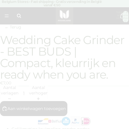
Belgium Stores • Fast shipping • Gratis verzending in België
vanaf €50
Totaal aa
artikele
winkelwa
0
← Terug
Wedding Cake Grinder
Afbeelding
openen
- BEST BUDS |
in
volledig
Compact, kleurrijk en
scherm
ready when you are.
€7,00
Aantal
Aantal
verlagen
verhogen
Aan winkelwagen toevoegen