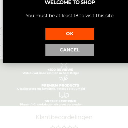
WELCOME TO SHOP
Voeg toe aan je setup - online of in-store.
You must be at least 18 to visit this site
Specificaties
OK
• Materiaal: kunststof
• Kleur: roze Wedding Cake design
• Sluiting: magnetisch
CANCEL
• Formaat: compact
• Onderdeel van de BEST BUDS collectie
+500 REVIEWS
Vertrouwd door klanten in heel België
PREMIUM PRODUCTS
Geselecteerd op kwaliteit, getest op puurheid
SNELLE LEVERING
Binnen 1–2 werkdagen discreet verzonden
Klantbeoordelingen