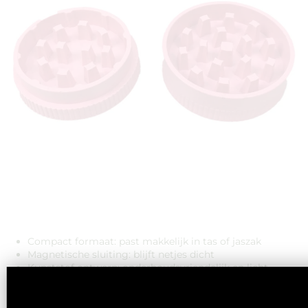
Compact formaat: past makkelijk in tas of jaszak
Magnetische sluiting: blijft netjes dicht
Kunststof ontwerp: onderhoudsvriendelijk en licht
Wedding Cake look: speels zonder kinderlijk te worden
Betaalbaar zonder plastic-feel vibes