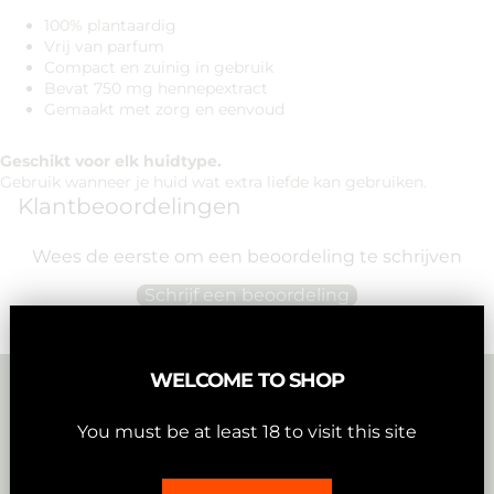
100% plantaardig
Vrij van parfum
Compact en zuinig in gebruik
Bevat 750 mg hennepextract
Gemaakt met zorg en eenvoud
Geschikt voor elk huidtype.
Gebruik wanneer je huid wat extra liefde kan gebruiken.
Klantbeoordelingen
Wees de eerste om een beoordeling te schrijven
Schrijf een beoordeling
Geen items gevonden
WELCOME TO SHOP
+500 REVIEWS
Vertrouwd door klanten in heel België
You must be at least 18 to visit this site
PREMIUM PRODUCTS
Geselecteerd op kwaliteit, getest op puurheid