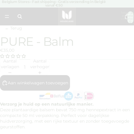
Belgium Stores • Fast shipping • Gratis verzending in België
vanaf €50
Totaal aa
artikele
winkelwa
0
← Terug
PURE - Balm
Afbeelding
openen
in
€35,00
volledig
scherm
Aantal
Aantal
verlagen
verhogen
Aan winkelwagen toevoegen
Verzorg je huid op een natuurlijke manier.
Deze plantaardige balsem bevat 750 mg hennepextract in een
compacte 50 ml verpakking. Perfect voor dagelijkse
huidverzorging, met een rijke textuur en zonder toegevoegde
geurstoffen.