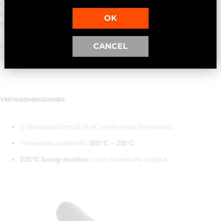
Ook onderhoud is doordacht. Het
open luchtpad
is volledig
toegankelijk, van oven tot mondstuk, waardoor schoonmaken
OK
weinig tijd vraagt. Minder onderhoud, meer gebruik.
CANCEL
FLOW voelt als een logisch vervolg: krachtiger, opener en
verfijnder - zonder zijn eenvoud te verliezen.
VERWARMINGSMODI
4 standaard modi met variërende intensiteit
Temperatuurbereik:
180°C – 215°C
225°C bong-modus
voor maximale output