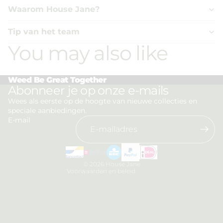
Waarom House Jane?
Tip van het team
You may also like
Weed Be Great Together
Privacybeleid
Abonneer je op onze e-mails
Terugbetalingsbeleid
Wees als eerste op de hoogte van nieuwe collecties en
speciale aanbiedingen.
Algemene voorwaarden
E-mail
Verzendbeleid
Contactgegevens
Wettelijke kennisgeving
© 2026
House Jane
Voorwaarden en beleid