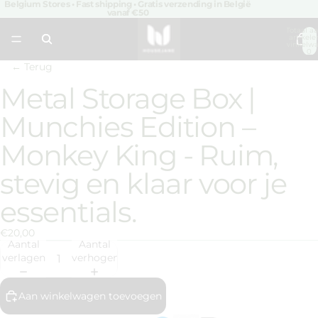
Belgium Stores • Fast shipping • Gratis verzending in België
vanaf €50
Totaal aa
artikele
winkelwa
0
← Terug
Metal Storage Box |
Afbeelding
openen
Munchies Edition –
in
volledig
Monkey King - Ruim,
scherm
stevig en klaar voor je
essentials.
€20,00
Aantal
Aantal
verlagen
verhogen
Aan winkelwagen toevoegen