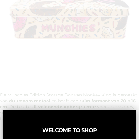
De Munchies Edition Storage Box van Monkey King is gemaakt
van
duurzaam metaal
en heeft een
ruim formaat van 20 × 16
cm
. De box biedt
voldoende opbergruimte
voor accessoires,
snacks of essentials en sluit stevig af. Een combinatie van
functionaliteit met een opvallende
Monkey King print
.
WELCOME TO SHOP
Originele Monkey King print met herkenbare Munchies
vibe