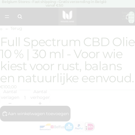
Belgium Stores • Fast shipping • Gratis verzending in België
vanaf €50
Totaal aa
artikele
winkelwa
0
← Terug
Full Spectrum CBD Olie
Afbeelding
Afbeelding
openen
openen
10 % | 30 ml - Voor wie
in
in
volledig
volledig
kiest voor rust, balans
scherm
scherm
en natuurlijke eenvoud.
€100,00
Aantal
Aantal
verlagen
verhogen
Aan winkelwagen toevoegen