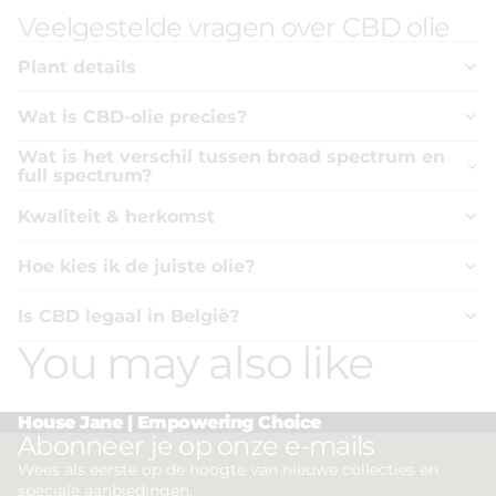
Veelgestelde vragen over CBD olie
Plant details
Wat is CBD-olie precies?
Wat is het verschil tussen broad spectrum en
full spectrum?
Kwaliteit & herkomst
Hoe kies ik de juiste olie?
Is CBD legaal in België?
You may also like
House Jane | Empowering Choice
Privacybeleid
Abonneer je op onze e-mails
Terugbetalingsbeleid
Wees als eerste op de hoogte van nieuwe collecties en
speciale aanbiedingen.
Algemene voorwaarden