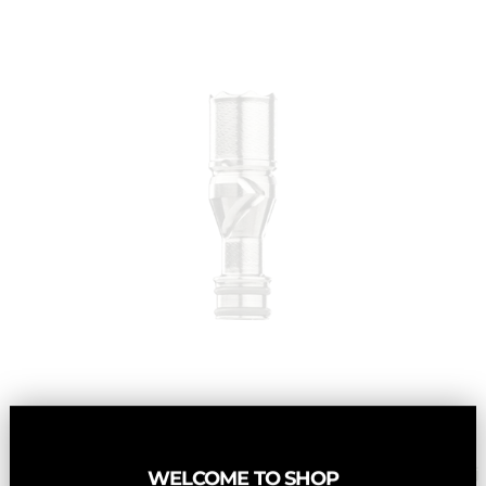
De
bi-metalen captive cap
geeft een duidelijk signaal bij
WELCOME TO SHOP