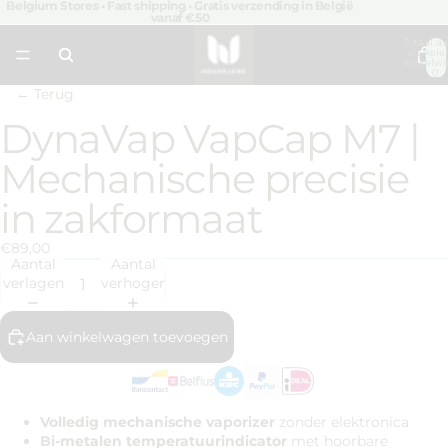
Belgium Stores • Fast shipping • Gratis verzending in België
vanaf €50
Totaal aa
artikele
winkelwa
0
← Terug
DynaVap VapCap M7 |
Afbeelding
openen
Mechanische precisie
in
volledig
in zakformaat
scherm
€89,00
Aantal
Aantal
verlagen
verhogen
Aan winkelwagen toevoegen
Volledig mechanische vaporizer
zonder elektronica
Bi-metalen temperatuurindicator
met hoorbare