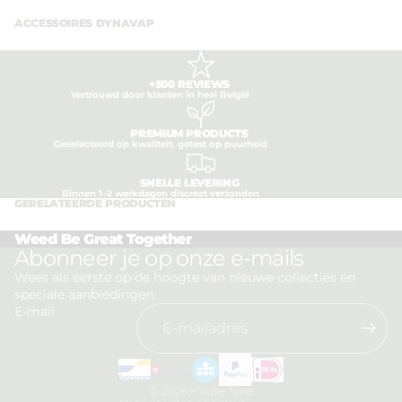
ACCESSOIRES DYNAVAP
+500 REVIEWS
Vertrouwd door klanten in heel België
PREMIUM PRODUCTS
Geselecteerd op kwaliteit, getest op puurheid
SNELLE LEVERING
Binnen 1–2 werkdagen discreet verzonden
GERELATEERDE PRODUCTEN
Weed Be Great Together
Privacybeleid
Abonneer je op onze e-mails
Terugbetalingsbeleid
Wees als eerste op de hoogte van nieuwe collecties en
speciale aanbiedingen.
Algemene voorwaarden
E-mail
Verzendbeleid
Contactgegevens
Wettelijke kennisgeving
© 2026
House Jane