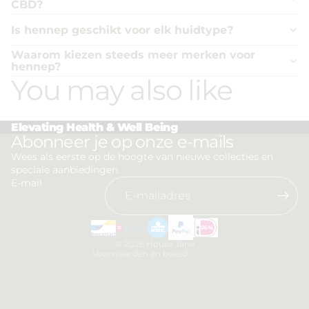
CBD?
Is hennep geschikt voor elk huidtype?
Waarom kiezen steeds meer merken voor
hennep?
You may also like
Elevating Health & Well Being
Privacybeleid
Abonneer je op onze e-mails
Terugbetalingsbeleid
Wees als eerste op de hoogte van nieuwe collecties en
speciale aanbiedingen.
Algemene voorwaarden
E-mail
Verzendbeleid
Contactgegevens
Wettelijke kennisgeving
© 2026
House Jane
Voorwaarden en beleid