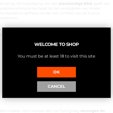
ervaring. De toevoeging van een
plantaardige BHA
geeft een
subtiele exfoliatie die helpt bij het verwijderen van droge
huidzones en dofheid, zonder het comfort van de huid te
verstoren.
Het resultaat voelt
kalm, soepel en zichtbaar gladder
, alsof de
huid opnieuw adem kan halen.
WELCOME TO SHOP
You must be at least 18 to visit this site
100% natuurlijk, vegan en zonder agressieve stoffen
Comfortabele textuur die niet strak opdroogt
Geeft een
frisse glow
na het afspoelen
OK
Werkt als een
wekelijkse reset
binnen een rustige self-
care-routine
Subtiele, natuurlijke geur met een zachte wellness-
CANCEL
uitstraling
Een masker voor mensen die hun huid graag
verzorgen én