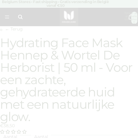
Belgium Stores • Fast shipping • Gratis verzending in België
vanaf €50
Totaal aa
artikele
winkelwa
0
← Terug
Hydrating Face Mask
Afbeelding
Afbeelding
openen
openen
Hennep & Wortel De
in
in
volledig
volledig
Herborist | 50 ml - Voor
scherm
scherm
een zachte,
gehydrateerde huid
met een natuurlijke
glow.
€38,50
Aantal
Aantal