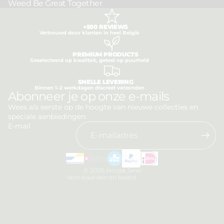
Weed Be Great Together
+500 REVIEWS
Vertrouwd door klanten in heel België
PREMIUM PRODUCTS
Geselecteerd op kwaliteit, getest op puurheid
SNELLE LEVERING
Binnen 1–2 werkdagen discreet verzonden
Privacybeleid
Abonneer je op onze e-mails
Terugbetalingsbeleid
Wees als eerste op de hoogte van nieuwe collecties en
speciale aanbiedingen.
Algemene voorwaarden
E-mail
Verzendbeleid
Contactgegevens
Wettelijke kennisgeving
© 2026
House Jane
Voorwaarden en beleid