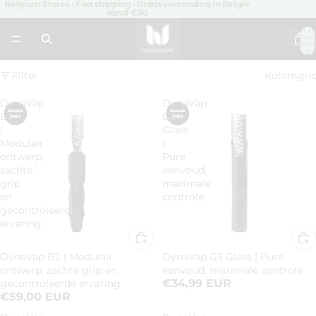
Belgium Stores • Fast shipping • Gratis verzending in België
vanaf €50
Totaal aa
artikele
winkelwa
0
Filter
Kolomgri
DynaVap
DynaVap
B2
G3
|
Glass
Modulair
|
ontwerp,
Pure
zachte
eenvoud,
grip
maximale
en
controle
gecontroleerde
ervaring
DynaVap B2 | Modulair
DynaVap G3 Glass | Pure
ontwerp, zachte grip en
eenvoud, maximale controle
€34,99 EUR
gecontroleerde ervaring
€59,00 EUR