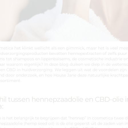
metica het klinkt wellicht als een gimmick, maar het is veel mee
dverzorgingsproducten bevatten hennepextracten of zelfs puur
ms tot shampoos en lippenbalsems, de cosmetische industrie 
ar waarom eigenlijk? In deze blog duiken we diep in de wetens
en CBD in huidverzorging. We leggen uit wat de voordelen zijn 
nd door onderzoek, en hoe House Jane deze natuurlijke krachtpat
ssortiment.
hil tussen hennepzaadolie en CBD-olie i
:
is het belangrijk te begrijpen dat “hennep” in cosmetica twee 
pzaadolie (hemp seed oil) is de olie geperst uit de zaden van in