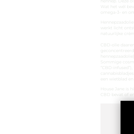
hennep. Deze ol
Wat het wél bev
omega-3- en ome
Hennepzaadolie 
werkt licht ont
natuurlijke crè
CBD-olie daare
geconcentreerd 
hennepzaadolie)
Sommige cosmet
“CBD-infused”),
cannabisbladjes
een wietblad en 
House Jane is hi
CBD bevat of en