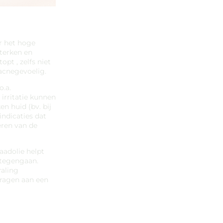
or het hoge
sterken en
opt , zelfs niet
 acnegevoelig.
o.a.
rritatie kunnen
n huid (bv. bij
indicaties dat
eren van de
aadolie helpt
 tegengaan.
raling
dragen aan een