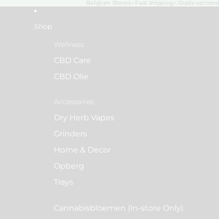
Belgium Stores • Fast shipping • Gratis verzen
Shop
Wellness
CBD Care
CBD Olie
Accessoires
Dry Herb Vapes
Grinders
Home & Decor
Opberg
Trays
Cannabisbloemen (In-store Only)