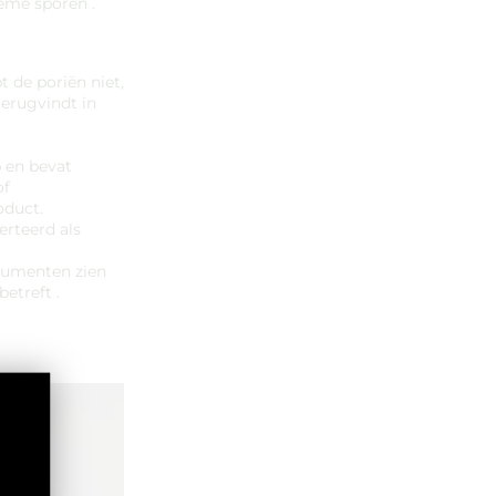
eme sporen .
 de poriën niet,
terugvindt in
 en bevat
of
oduct.
rteerd als
nsumenten zien
etreft .