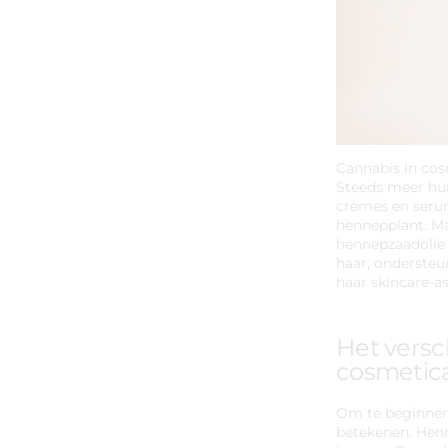
Cannabis in cos
Steeds meer hui
crèmes en seru
hennepplant. Ma
hennepzaadolie 
haar, ondersteu
haar skincare-a
Het versc
cosmetica
Om te beginnen 
betekenen. Henne