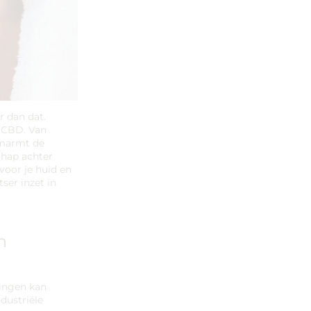
r dan dat.
 CBD. Van
omarmt de
chap achter
voor je huid en
ser inzet in
n
dingen kan
dustriële