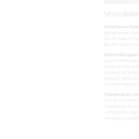
Voordelen
Intensieve hydr
gehalte aan ess
vocht vast te ho
bij een vette hu
Ontstekingsr
gammalinoleenz
afnemen bij geb
eczeem of rosace
topisch gebruik
ontstekingsreact
Voedend en an
het de huid bes
Daarnaast levert
verbeteren. Op 
stevigere, gladd