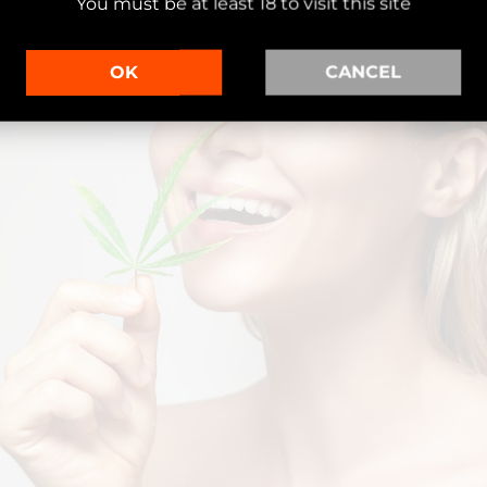
You must be at least 18 to visit this site
OK
CANCEL