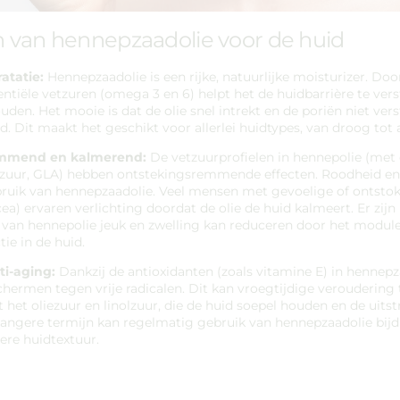
 van hennepzaadolie voor de huid
atatie:
Hennepzaadolie is een rijke, natuurlijke moisturizer. Do
entiële vetzuren (omega 3 en 6) helpt het de huidbarrière te ver
uden. Het mooie is dat de olie snel intrekt en de poriën niet verst
id. Dit maakt het geschikt voor allerlei huidtypes, van droog tot
emmend en kalmerend:
De vetzuurprofielen in hennepolie (met 
uur, GLA) hebben ontstekingsremmende effecten. Roodheid en i
ruik van hennepzaadolie. Veel mensen met gevoelige of ontstoke
a) ervaren verlichting doordat de olie de huid kalmeert. Er zijn 
 van hennepolie jeuk en zwelling kan reduceren door het modul
ie in de huid.
ti-aging:
Dankzij de antioxidanten (zoals vitamine E) in hennepz
chermen tegen vrije radicalen. Dit kan vroegtijdige veroudering
 het oliezuur en linolzuur, die de huid soepel houden en de uitst
langere termijn kan regelmatig gebruik van hennepzaadolie bij
ere huidtextuur.