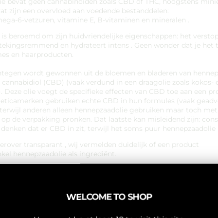
ie bevat geen cannabinoïden zoals CBD of THC, hoogstens mini
at zijn een overvloed aan voedende bestanddelen:
ga-6-vetzuren, vitamine E, B-vitaminen en mineralen .
is beroemd om zijn huidvriendelijke eigenschappen: het verstopt
stekingsremmend en hydrateert intens . Geen wonder dat je het 
mes en haarproducten.
ntegen wordt gewonnen uit de bloemen en bladeren van hennep
cannabidiol (CBD) (vaak verdund in een draagolie zoals kokos- 
. Deze olie voegt de specifieke effecten van CBD toe aan een pr
icamerken gebruiken echte CBD in hun formules (vaak geadve
 terwijl anderen alleen hennepzaadolie gebruiken maar toch met
 op de verpakking pronken. Dat laatste kan misleidend zijn: co
denken dat er CBD in zit, terwijl het soms puur hennepzaadolie b
erover transparant , wij vermelden duidelijk of een product
kel hennepzaadolie als ingrediënt.
WELCOME TO SHOP